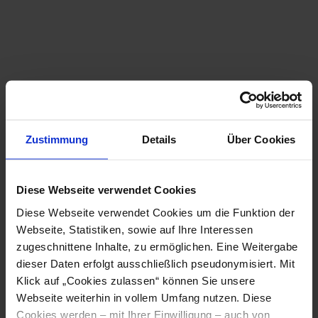
vom nächsten Bahnhof, Behindertenparkplatz,
Parkplatz
4.7 / 5
mehr anzeigen
Sauberkeit
4.7 / 5
Essen
4.6 / 5
Zustimmung
Details
Über Cookies
Zimmer
3.9 / 5
Diese Webseite verwendet Cookies
Standort & Anreise
Diese Webseite verwendet Cookies um die Funktion der
Komfort
Webseite, Statistiken, sowie auf Ihre Interessen
2.8 / 5
Kontakt
zugeschnittene Inhalte, zu ermöglichen. Eine Weitergabe
dieser Daten erfolgt ausschließlich pseudonymisiert. Mit
Öffentliche Anreise
Preis-Leistungs-Verhältnis
Klick auf „Cookies zulassen“ können Sie unsere
0.9 / 5
Route mit Google Maps
Webseite weiterhin in vollem Umfang nutzen. Diese
Cookies werden – mit Ihrer Einwilligung – auch von