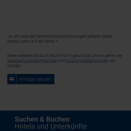
Gastgeber/Anbieter zur Angebotserstellung weitergegeben.
Darüber hinaus werden Ihre Daten von uns nicht an Dritte
weitergegeben. Weitere Informationen zu Ihren Rechten als
Betroffener sowie zu uns als für die Datenverarbeitung
Verantwortlichen finden Sie in unserer Datenschutzerklärung.
Ja, ich habe die Datenschutzbestimmungen gelesen (siehe
rechts unten auf der Seite) *
Diese Website ist durch reCAPTCHA geschützt und es gelten die
Datenschutzbestimmungen
und
Nutzungsbedingungen
von
Google.
Anfrage senden
Suchen & Buchen
Hotels und Unterkünfte