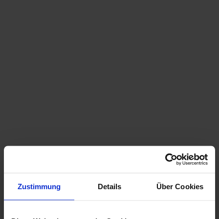
Übermittlung für Sie nicht möglich sein senden Sie die
Unterlagen per Post an:
Agentur für Passagier- und Fahrgastrechte,
Fachbereich Bahn, Linke Wienzeile 4/1/6, A-1060
Wien.
IHR KONTAKT ZUM NIEDERÖSTERREICH BAHNEN
INFOCENTER
Anrede
Vorname
*
Nachname
*
Zustimmung
Details
Über Cookies
E-Mail
*