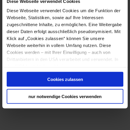
Diese Webseite verwendet Cookies
Diese Webseite verwendet Cookies um die Funktion der
Straße, Hausnr.
Webseite, Statistiken, sowie auf Ihre Interessen
zugeschnittene Inhalte, zu ermöglichen. Eine Weitergabe
PLZ
Ort
dieser Daten erfolgt ausschließlich pseudonymisiert. Mit
Klick auf „Cookies zulassen“ können Sie unsere
Webseite weiterhin in vollem Umfang nutzen. Diese
Land
Cookies werden – mit Ihrer Einwilligung – auch von
Drittanbietern in den USA verarbeitet und verwendet. In
Telefon
den USA besteht derzeit kein angemessenes
Datenschutzniveau, und es ist nicht ausgeschlossen,
Cookies zulassen
dass staatliche Sicherheitsbehörden entsprechende
Anordnungen gegenüber den Drittanbietern (Google,
Wie möchten Sie kontaktiert werden?
Meta Platforms, Inc.) treffen, um Zugriff zu Daten zu
nur notwendige Cookies verwenden
E-Mail
Kontroll- und Überwachungszwecken zu erhalten.
Telefon
Dagegen gibt es keine wirksamen Rechtsbehelfe und
per Post
Rechtsschutzmöglichkeiten. Zudem werden von den
Ihre Nachricht
*
USA keine geeigneten Garantien für den Schutz
personenbezogener Daten gewährt. Wir leiten nur Ihre IP-