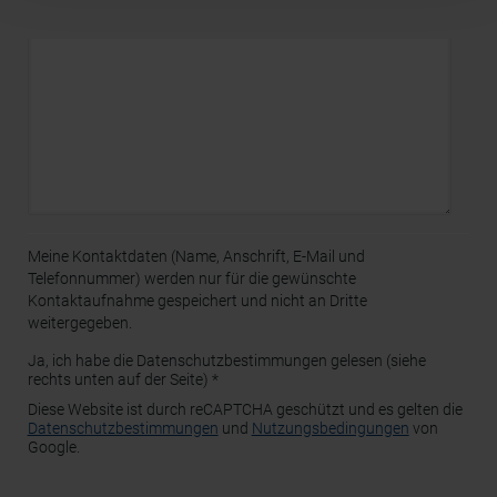
Adresse (in gekürzter Form, sodass keine eindeutige
Zuordnung möglich ist) sowie technische Informationen
wie Browser, Internetanbieter, Endgerät und
Bildschirmauflösung an Google bzw. Meta weiter. Weitere
Details betreffend Cookies und einer möglichen späteren
Deaktivierung finden Sie in unserer
Datenschutzerklärung
.
Meine Kontaktdaten (Name, Anschrift, E-Mail und
Telefonnummer) werden nur für die gewünschte
Kontaktaufnahme gespeichert und nicht an Dritte
weitergegeben.
Ja, ich habe die Datenschutzbestimmungen gelesen (siehe
rechts unten auf der Seite) *
Diese Website ist durch reCAPTCHA geschützt und es gelten die
Datenschutzbestimmungen
und
Nutzungsbedingungen
von
Google.