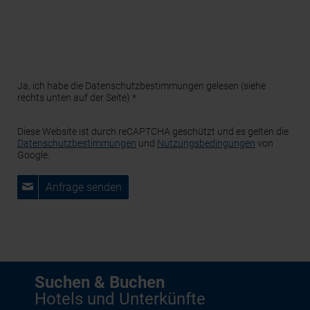
Gastgeber/Anbieter zur Angebotserstellung weitergegeben.
Darüber hinaus werden Ihre Daten von uns nicht an Dritte
weitergegeben. Weitere Informationen zu Ihren Rechten als
Betroffener sowie zu uns als für die Datenverarbeitung
Verantwortlichen finden Sie in unserer Datenschutzerklärung.
Ja, ich habe die Datenschutzbestimmungen gelesen (siehe
rechts unten auf der Seite) *
Diese Website ist durch reCAPTCHA geschützt und es gelten die
Datenschutzbestimmungen
und
Nutzungsbedingungen
von
Google.
Anfrage senden
Suchen & Buchen
Hotels und Unterkünfte