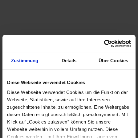
vom nächsten Bahnhof, Behindertenparkplatz,
Parkplatz
4.7 / 5
mehr anzeigen
Sauberkeit
4.7 / 5
Essen
4.6 / 5
Zustimmung
Details
Über Cookies
Zimmer
3.9 / 5
Diese Webseite verwendet Cookies
Standort & Anreise
Diese Webseite verwendet Cookies um die Funktion der
Komfort
Webseite, Statistiken, sowie auf Ihre Interessen
2.8 / 5
Kontakt
zugeschnittene Inhalte, zu ermöglichen. Eine Weitergabe
dieser Daten erfolgt ausschließlich pseudonymisiert. Mit
Öffentliche Anreise
Preis-Leistungs-Verhältnis
Klick auf „Cookies zulassen“ können Sie unsere
0.9 / 5
Route mit Google Maps
Webseite weiterhin in vollem Umfang nutzen. Diese
Cookies werden – mit Ihrer Einwilligung – auch von